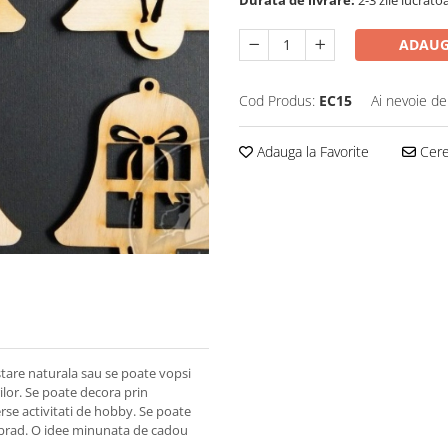
Durata de livrare:
2-3 zile lucrato
ADAUG
Cod Produs:
EC15
Ai nevoie de
Adauga la Favorite
Cere 
 stare naturala sau se poate vopsi
rilor. Se poate decora prin
rse activitati de hobby. Se poate
in brad. O idee minunata de cadou