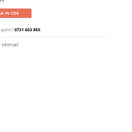
are
A IN COS
 ajutor?
0731 663 865
informatii