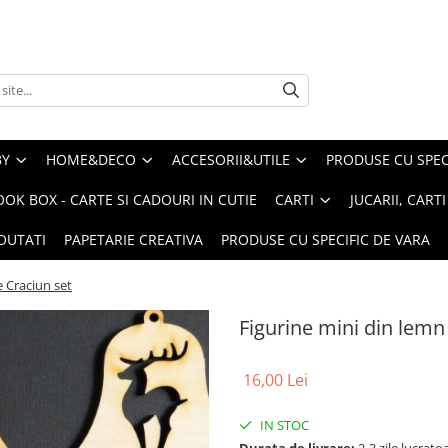
BY
HOME&DECO
ACCESORII&UTILE
PRODUSE CU SPECI
OOK BOX - CARTE SI CADOURI IN CUTIE
CARTI
JUCARII, CART
OUTATI
PAPETARIE CREATIVA
PRODUSE CU SPECIFIC DE VARA
e Craciun set
Figurine mini din lemn 
16,00 Lei
IN STOC