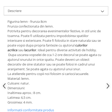
Descriere
Figurina lemn - frunza 8cm
Frunza confectionata din lemn.
Potrivita pentru decorarea evenimentelor festive, in stil unic de
toamna. Poate fi utilizata pentru impodobirea spatiilor
interioare si exterioare. Poate fi folosita in stare naturala sau se
poate vopsi dupa propria fantezie cu ajutorul
culorilor
acrilice
sau
lacurilor
. Ideal pentru diverse activitati de hobby.
Dupa uscarea vopselei de cca.1-2 ore decorul se poate agata cu
ajutorul snurului in orice spatiu. Poate deveni un obiect
decorativ de sine statator sau se poate folosi in cadrul unui
aranjament. Se poate agata cu ajutorul unui snur.
La atelierele pentru copii noi folosim si carioci/acuarele.
Material: lemn.
Culoare: natur.
Dimensiuni:
Inaltimea aprox.: 8 cm.
Latimea: 6,5 cm.
Grosimea: 4 mm.
Informatii conformitate produs