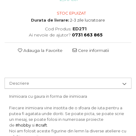
STOC EPUIZAT
Durata de livrare:
2-3 zile lucratoare
Cod Produs:
ED271
Ai nevoie de ajutor?
0731 663 865
Adauga la Favorite
Cere informatii
Descriere
Inimioara cu gaura in forma de inimioara
Fiecare inimioara vine insotita de o sfoara de iuta pentru a
putea fi agatata unde doriti. Se poate picta, se poate scrie
un mesaj, se poate folosi in numeroase proiecte
de
#hobby
si
#craft
.
Noi am folosit aceste figurine din lemn la diverse ateliere cu