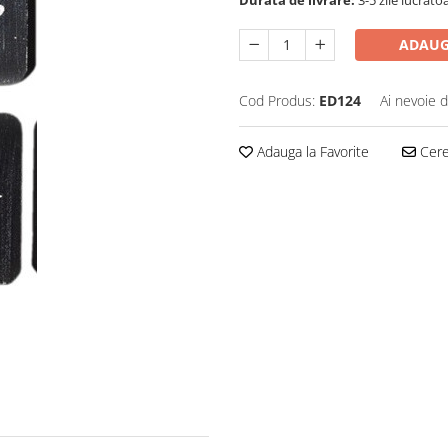
Durata de livrare:
3-5 zile lucrato
ADAUG
Cod Produs:
ED124
Ai nevoie d
Adauga la Favorite
Cere 