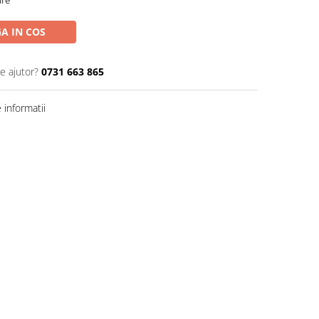
are
A IN COS
e ajutor?
0731 663 865
informatii