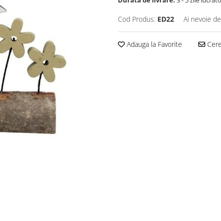
Durata de livrare:
3 - 5 zile lucrăt
Cod Produs:
ED22
Ai nevoie de
Adauga la Favorite
Cere 