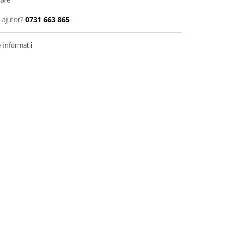
oare
 ajutor?
0731 663 865
informatii