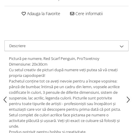
Adauga la Favorite
Cere informatii
Descriere
Pictură pe numere, Red Scarf Penguin, ProTsvetnoy
Dimensiune: 20x30cm
Cu setul creativ de picturi după numere veți putea să vă creați
propria capodoperă!
Pachetul conține tot ce aveți nevoie pentru a începe vopsirea:
pânză de bumbac întinsă pe un cadru din lemn, vopsele acrilice
codificate în culori, 3 pensule de diferite dimensiuni, sistem de
suspensie, lac acrilic, legenda culorii. Picturile sunt potrivite
pentru toate tipurile de artiști - profesioniști sau începători și
entuziaști care vor să descopere pentru prima dată că pot picta.
Setul complet de culori acrilice face pictarea pe numere o
activitate plăcută și ușoară. Veți ști exact ce culoare să folosiți și
unde.
Produs potrivit pentru hobby și creativitate.