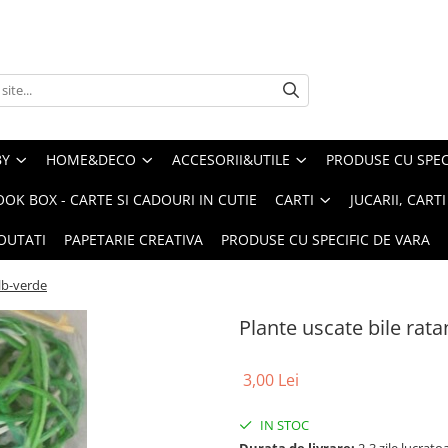
BY
HOME&DECO
ACCESORII&UTILE
PRODUSE CU SPECI
OOK BOX - CARTE SI CADOURI IN CUTIE
CARTI
JUCARII, CART
OUTATI
PAPETARIE CREATIVA
PRODUSE CU SPECIFIC DE VARA
alb-verde
Plante uscate bile rata
3,00 Lei
IN STOC