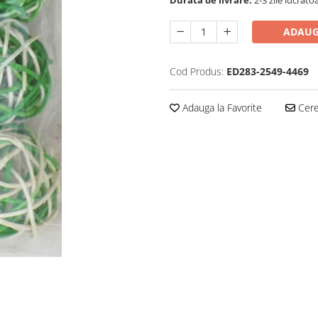
Durata de livrare:
2-3 zile lucrato
ADAUG
Cod Produs:
ED283-2549-4469
Adauga la Favorite
Cere 