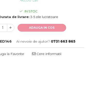
40,00 Lei
IN STOC
Durata de livrare:
3-5 zile lucratoare
ADAUGA IN COS
ED146
Ai nevoie de ajutor?
0731 663 865
ga la Favorite
Cere informatii