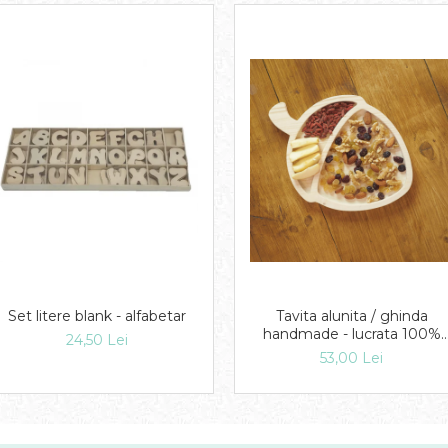
Set litere blank - alfabetar
Tavita alunita / ghinda
handmade - lucrata 100%
24,50 Lei
manual
53,00 Lei