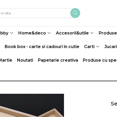
obby
Home&deco
Accesorii&utile
Produse 
Book box - carte si cadouri in cutie
Carti
Jucari
Martie
Noutati
Papetarie creativa
Produse cu spec
Se