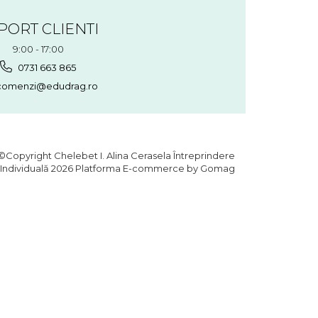
PORT CLIENTI
9:00 - 17:00
0731 663 865
omenzi@edudrag.ro
©Copyright Chelebet I. Alina Cerasela Întreprindere
Individuală 2026
Platforma E-commerce by Gomag