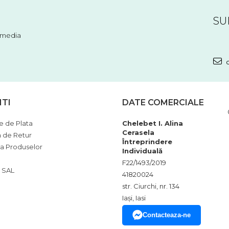
SU
l media
c
NTI
DATE COMERCIALE
 de Plata
Chelebet I. Alina
Cerasela
a de Retur
Întreprindere
ia Produselor
Individuală
F22/1493/2019
 SAL
41820024
str. Ciurchi, nr. 134
Iași, Iasi
Contacteaza-ne