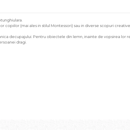
tunghiulara.
r copiilor (mai ales in stilul Montessori) sau in diverse scopuri creative.
ehnica decupajului. Pentru obiectele din lemn, inainte de vopsirea lo
rsoanei dragi.