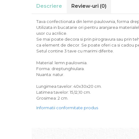
Descriere
Review-uri
(0)
Tava confectionata din lemn paulownia, forma drep
Utilizata in bucatarie ori pentru aranjarea materialelo
usor cu acrilice.
Se mai poate decora si prin pirogravura sau prin t
ca element de decor. Se poate oferi ca si cadou pe
Setul contine 3 tave cu marimi diferite.
Material: lemn paulownia.
Forma: dreptunghiulara.
Nuanta: natur.
Lungimea tavelor: 40x30x20 cm.
Latimea tavelor: 15,12,10 cm.
Grosimea: 2 cm.
Informatii conformitate produs