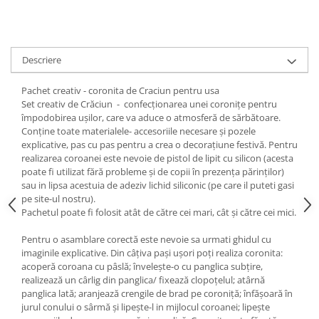
Descriere
Pachet creativ - coronita de Craciun pentru usa
Set creativ de Crăciun - confecționarea unei coronițe pentru
împodobirea ușilor, care va aduce o atmosferă de sărbătoare.
Conține toate materialele- accesoriile necesare și pozele
explicative, pas cu pas pentru a crea o decorațiune festivă. Pentru
realizarea coroanei este nevoie de pistol de lipit cu silicon (acesta
poate fi utilizat fără probleme și de copii în prezența părinților)
sau in lipsa acestuia de adeziv lichid siliconic (pe care il puteti gasi
pe site-ul nostru).
Pachetul poate fi folosit atât de către cei mari, cât și către cei mici.
Pentru o asamblare corectă este nevoie sa urmati ghidul cu
imaginile explicative. Din câțiva pași ușori poți realiza coronita:
acoperă coroana cu pâslă; învelește-o cu panglica subțire,
realizează un cârlig din panglica/ fixează clopoțelul; atârnă
panglica lată; aranjează crengile de brad pe coroniță; înfășoară în
jurul conului o sârmă și lipește-l in mijlocul coroanei; lipește