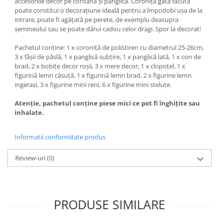
accesoriile decor pe coroană și panglică. Coronița gata făcută
poate constitui o decorațiune ideală pentru a împodobi ușa de la
intrare, poate fi agățată pe perete, de exemplu deasupra
șemineului sau se poate dărui cadou celor dragi. Spor la decorat!
Pachetul conține: 1 x coroniță de polistiren cu diametrul 25-26cm,
3 x fâșii de pâslă, 1 x panglică subțire, 1 x panglică lată, 1 x con de
brad, 2 x bobițe decor roșii, 3 x mere decor, 1 x clopoțel, 1 x
figurină lemn căsuță, 1 x figurină lemn brad, 2 x figurine lemn
ingerași, 3 x figurine mini reni, 6 x figurine mini steluțe.
Atenție, pachetul conține piese mici ce pot fi înghițite sau
inhalate.
Informatii conformitate produs
Review-uri
(0)
PRODUSE SIMILARE