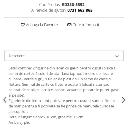
Cod Produs:
ED336-5592
Ai nevoie de ajutor?
0731 663 865
Adauga la Favorite
Cere informatii
Descriere
Setul contine: 2 figurine din lemn cu gauri pentru cusut (pisica si
semn de carte), 2 culori de ata - lana (aprox.1 metru de fiecare
culoare - verde si gri), 1 un ac de plastic si un semn de carte cu
fluture. Semnul de carte cu fluture poate fi folosit natur sau
colorat de copii (cu acrilice, carioci, acuarele, pe care le puteti gasi
si pe site).
Figurinele din lemn sunt potrivite pentru cusut si sunt suficient
de mari pentru a fi potrivite sa fie prinse de manutele curioase
ale copiilor.
Detalii: lungime aprox.10 cm, grosime 0,5 cm.
Ambalaj: plic