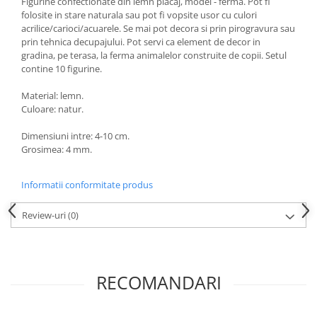
Figurine confectionate din lemn placaj, model - ferma. Pot fi
folosite in stare naturala sau pot fi vopsite usor cu culori
acrilice/carioci/acuarele. Se mai pot decora si prin pirogravura sau
prin tehnica decupajului. Pot servi ca element de decor in
gradina, pe terasa, la ferma animalelor construite de copii. Setul
contine 10 figurine.
Material: lemn.
Culoare: natur.
Dimensiuni intre: 4-10 cm.
Grosimea: 4 mm.
Informatii conformitate produs
Review-uri
(0)
RECOMANDARI