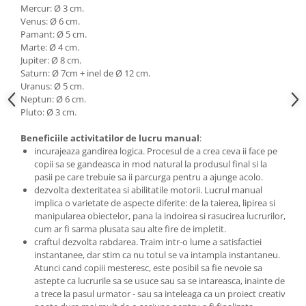
Mercur: Ø 3 cm.
Venus: Ø 6 cm.
Pamant: Ø 5 cm.
Marte: Ø 4 cm.
Jupiter: Ø 8 cm.
Saturn: Ø 7cm + inel de Ø 12 cm.
Uranus: Ø 5 cm.
Neptun: Ø 6 cm.
Pluto: Ø 3 cm.
Beneficiile activitatilor de lucru manual
:
incurajeaza gandirea logica. Procesul de a crea ceva ii face pe
copii sa se gandeasca in mod natural la produsul final si la
pasii pe care trebuie sa ii parcurga pentru a ajunge acolo.
dezvolta dexteritatea si abilitatile motorii. Lucrul manual
implica o varietate de aspecte diferite: de la taierea, lipirea si
manipularea obiectelor, pana la indoirea si rasucirea lucrurilor,
cum ar fi sarma plusata sau alte fire de impletit.
craftul dezvolta rabdarea. Traim intr-o lume a satisfactiei
instantanee, dar stim ca nu totul se va intampla instantaneu.
Atunci cand copiii mesteresc, este posibil sa fie nevoie sa
astepte ca lucrurile sa se usuce sau sa se intareasca, inainte de
a trece la pasul urmator - sau sa inteleaga ca un proiect creativ