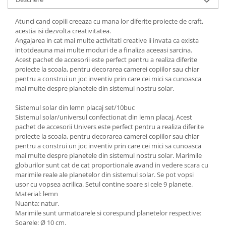
Atunci cand copiii creeaza cu mana lor diferite proiecte de craft,
acestia isi dezvolta creativitatea.
Angajarea in cat mai multe activitati creative ii invata ca exista
intotdeauna mai multe moduri de a finaliza aceeasi sarcina.
Acest pachet de accesorii este perfect pentru a realiza diferite
proiecte la scoala, pentru decorarea camerei copiilor sau chiar
pentru a construi un joc inventiv prin care cei mici sa cunoasca
mai multe despre planetele din sistemul nostru solar.
Sistemul solar din lemn placaj set/10buc
Sistemul solar/universul confectionat din lemn placaj. Acest
pachet de accesorii Univers este perfect pentru a realiza diferite
proiecte la scoala, pentru decorarea camerei copiilor sau chiar
pentru a construi un joc inventiv prin care cei mici sa cunoasca
mai multe despre planetele din sistemul nostru solar. Marimile
globurilor sunt cat de cat proportionale avand in vedere scara cu
marimile reale ale planetelor din sistemul solar. Se pot vopsi
usor cu vopsea acrilica. Setul contine soare si cele 9 planete.
Material: lemn
Nuanta: natur.
Marimile sunt urmatoarele si corespund planetelor respective:
Soarele: Ø 10 cm.