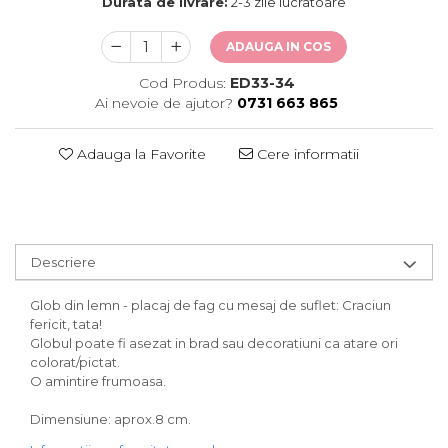
Durata de livrare:
2-3 zile lucratoare
ADAUGA IN COS
Cod Produs:
ED33-34
Ai nevoie de ajutor?
0731 663 865
Adauga la Favorite
Cere informatii
Descriere
Glob din lemn - placaj de fag cu mesaj de suflet: Craciun
fericit, tata!
Globul poate fi asezat in brad sau decoratiuni ca atare ori
colorat/pictat.
O amintire frumoasa.
Dimensiune: aprox.8 cm.