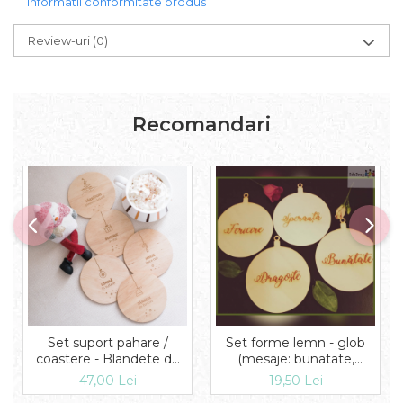
Informatii conformitate produs
Review-uri
(0)
Recomandari
Set suport pahare /
Set forme lemn - glob
coastere - Blandete de
(mesaje: bunatate,
iarna
speranta, dragoste,
47,00 Lei
19,50 Lei
fericire)