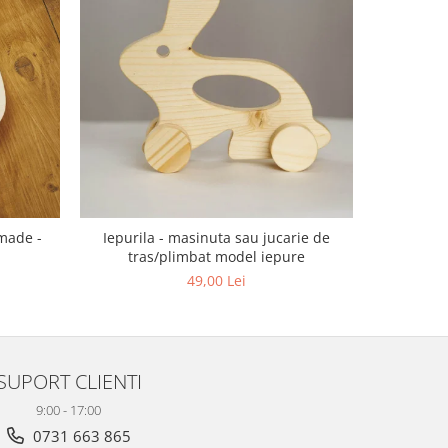
dmade -
Iepurila - masinuta sau jucarie de
Semn de ca
tras/plimbat model iepure
49,00 Lei
SUPORT CLIENTI
9:00 - 17:00
0731 663 865