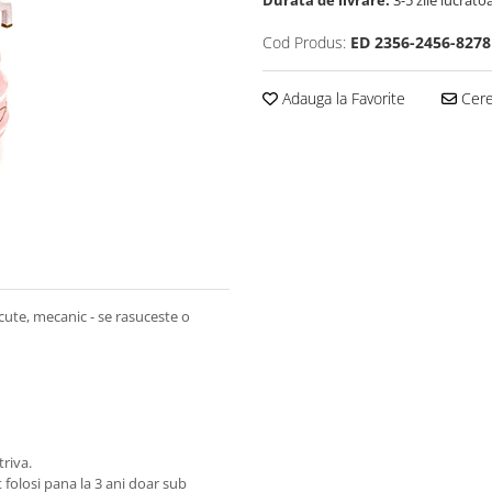
Durata de livrare:
3-5 zile lucrato
Cod Produs:
ED 2356-2456-8278
Adauga la Favorite
Cere 
acute, mecanic - se rasuceste o
riva.
t folosi pana la 3 ani doar sub