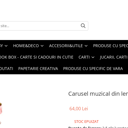
BY
HOME&DECO
ACCESORII&UTILE
PRODUSE CU SPECI
OOK BOX - CARTE SI CADOURI IN CUTIE
CARTI
JUCARII, CART
OUTATI
PAPETARIE CREATIVA
PRODUSE CU SPECIFIC DE VARA
Carusel muzical din le
64,00 Lei
STOC EPUIZAT