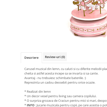
Jocuri de exterior, de aventura
Craciun
Papetarie si scrapbooking
Jocuri de rol
Carti si materiale in stil
Servetele si hartie de orez
Jocuri de societate / board games
Montessori
Tavite si alte obiecte utile
Jocuri si jucarii varsta 6 ani+
Varsta
Toate
Jucarii de logica si cu notiuni de
0-2 ani
matematica
10 ani+
Masini si alte jocuri, jucarii si
14 ani+
crafturi cu roti
2-5 ani
Produse sub 100 lei
5-7 ani
Review-uri
(0)
Descriere
Produse sub 30 lei
7-10 ani
Produse sub 50 lei
Carusel muzical din lemn, cu caluti si cu diferite melodii pl
cheita si astfel acesta incepe sa se invarta si sa cante.
Seturi
Avantaj - nu trebuiesc schimbate bateriile. :)
Reprezinta un cadou deosebit pentru orice ocazie.
Toate
* Realizat din lemn
* Un decor vesel pentru living sau camera copilului.
* O surpriza grozava de Craciun pentru mici si mari, deopot
*
INFO
: Jucarie muzicala pentru copii, pe care acestia o po