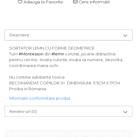
Adauga la Favorite
Cere informatii
Descriere
SORTATOR LEMN CU FORME GEOMETRICE
Turn
#Montessori
din
#lemn
colorat, jucarie distractiva
pentru cel mic: invata culorile, invata sa numere, dezvolta
coordonarea mana-ochi.
Nu contine substante toxice.
RECOMANDAT COPIILOR 3+. DIMENSIUNI: 11.5CM X 17CM
Produs in Romania
Informatii conformitate produs
Review-uri
(0)