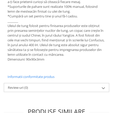
a-ți face prietenii curioși să citească fiecare mesaj.
*Suporturile de pahare sunt realizate 100% manual, folosind
lemn de mesteacăn finisat cu ulei de tung.
*Cumpără un set pentru tine și unul fă-l cadou.
_______
Uleiul de tung folosit pentru finisarea produselor este obținut
prin presarea semințelor nucilor de tung, un copac care crește în
centrul și sudul Chinei, în jurul râului Yangtze. A fost folosit din
cele mai vechi timpuri, fiind menționat și în scrierile lui Confucius,
în jurul anului 400 iH. Uleiul de tung este absolut sigur pentru
sănătatea ta și se folosește pentru impregnarea produselor din
lemn utilizate în contact cu mâncarea.
Dimensiuni: 90x90x3mm
Informatii conformitate produs
Review-uri
(0)
PRODUSE SIMILARE