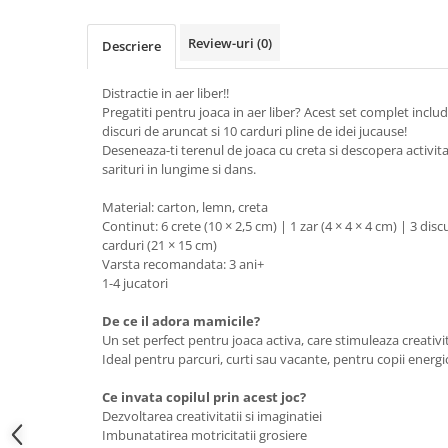
Review-uri
(0)
Descriere
Distractie in aer liber!!
Pregatiti pentru joaca in aer liber? Acest set complet includ
discuri de aruncat si 10 carduri pline de idei jucause!
Deseneaza-ti terenul de joaca cu creta si descopera activit
sarituri in lungime si dans.
Material: carton, lemn, creta
Continut: 6 crete (10 × 2,5 cm) | 1 zar (4 × 4 × 4 cm) | 3 disc
carduri (21 × 15 cm)
Varsta recomandata: 3 ani+
1-4 jucatori
De ce il adora mamicile?
Un set perfect pentru joaca activa, care stimuleaza creativit
Ideal pentru parcuri, curti sau vacante, pentru copii energic
Ce invata copilul prin acest joc?
Dezvoltarea creativitatii si imaginatiei
Imbunatatirea motricitatii grosiere