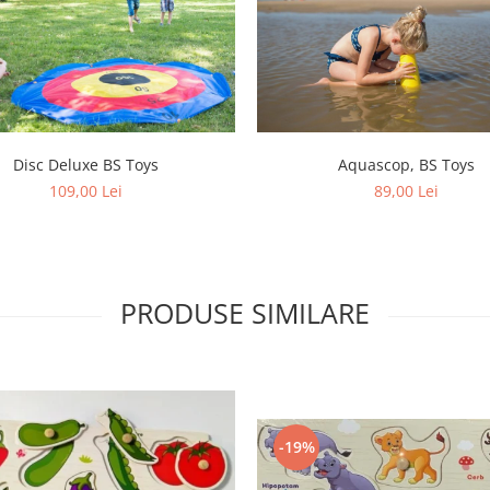
Disc Deluxe BS Toys
Aquascop, BS Toys
109,00 Lei
89,00 Lei
PRODUSE SIMILARE
-19%