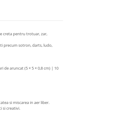
e creta pentru trotuar, zar,
ati precum sotron, darts, ludo,
uri de aruncat (5 × 5 × 0,8 cm) | 10
atea si miscarea in aer liber.
i si creativi.