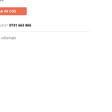
are
A IN COS
jutor?
0731 663 865
informatii