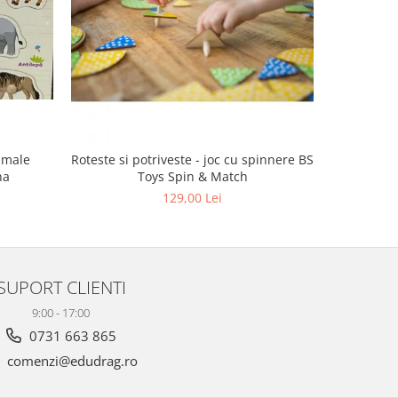
imale
Roteste si potriveste - joc cu spinnere BS
Puzzle 
na
Toys Spin & Match
129,00 Lei
SUPORT CLIENTI
9:00 - 17:00
0731 663 865
comenzi@edudrag.ro