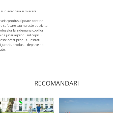
zi in aventura si miscare.
ucaria/produsul poate contine
 de sufocare sau nu este potrivita
roduselor la indemana copiilor.
a da jucaria/produsul copilului.
seste acest produs. Pastrati
ati jucaria/produsul departe de
ate.
RECOMANDARI