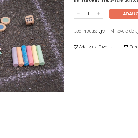
Durata de livrare:
2-4 zile lucrato
ADAUG
Cod Produs:
EJ9
Ai nevoie de a
Adauga la Favorite
Cere 