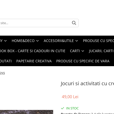
BY
HOME&DECO
ACCESORII&UTILE
PRODUSE CU SPECI
OOK BOX - CARTE SI CADOURI IN CUTIE
CARTI
JUCARII, CART
OUTATI
PAPETARIE CREATIVA
PRODUSE CU SPECIFIC DE VARA
Toys
Jocuri si activitati cu 
49,00 Lei
IN STOC