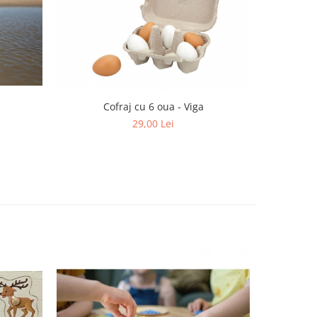
Zidul insta
Cofraj cu 6 oua - Viga
29,00 Lei