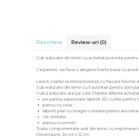
Descriere
Review-uri
(0)
Cub educativ din lemn cu activitati potrivite pentru
Ca parinte, vei face o alegere foarte buna cu acest c
Lasa-ti copilul sa interactioneze cu fiecare functie 
Cub educativ din lemn cu 5 activitati pentru stimularea
Cubul educativ are pe cele 5 fatete diferite activitat
pe partea superioara, labirint 3D cu bile pentru 
panou cu ceas;
labirint plan cu imagini colorate pentru asocierea
roti zimtate;
panou cu emotii.
Toate componentele sunt din lemn, cu imprimeuri si
Dimensiune: 24 cm x 12 cm