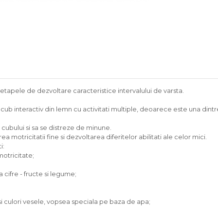
 etapele de dezvoltare caracteristice intervalului de varsta.
ub interactiv din lemn cu activitati multiple, deoarece este una dintre 
a cubului si sa se distreze de minune.
 motricitatii fine si dezvoltarea diferitelor abilitati ale celor mici.
i:
motricitate;
 cifre - fructe si legume;
 culori vesele, vopsea speciala pe baza de apa;