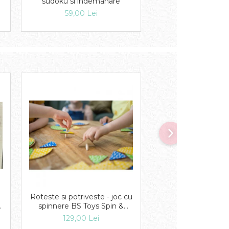
sudoku si indemanare
105,00 Le
59,00 Lei
Roteste si potriveste - joc cu
Puzzle in cutie 
spinnere BS Toys Spin &
Printese
Match
129,00 Lei
19,00 Lei