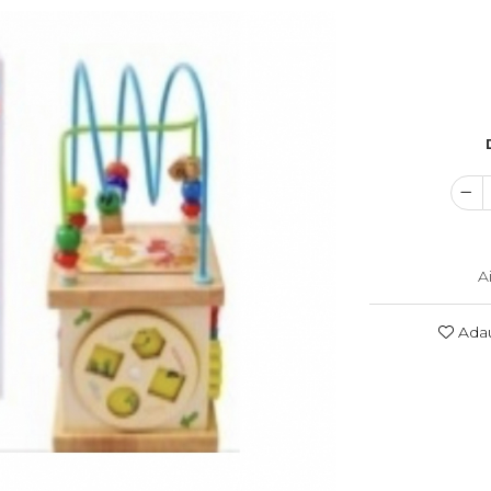
A
Adau