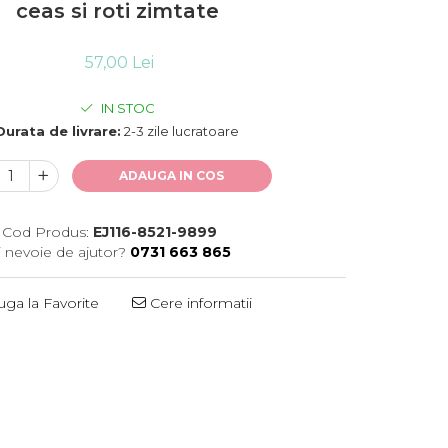
ceas si roti zimtate
57,00 Lei
IN STOC
Durata de livrare:
2-3 zile lucratoare
ADAUGA IN COS
Cod Produs:
EJ116-8521-9899
i nevoie de ajutor?
0731 663 865
ga la Favorite
Cere informatii