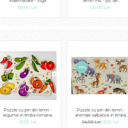
indemanare - Viga
lemn mic - joc de
indemanare cu bilute
89,00 Lei
20,00 Lei
-19%
Puzzle cu pin din lemn -
Puzzle cu pin din lemn -
legume in limba romana
animale salbatice in limba
romana
19,50 Lei
24,00 Lei
19,50 Lei