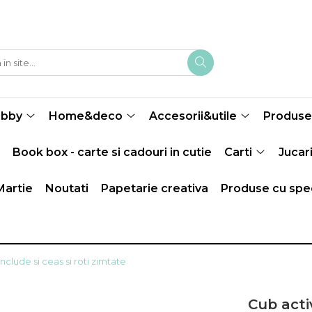
obby
Home&deco
Accesorii&utile
Produse 
Book box - carte si cadouri in cutie
Carti
Jucari
Martie
Noutati
Papetarie creativa
Produse cu spec
 include si ceas si roti zimtate
Cub activ