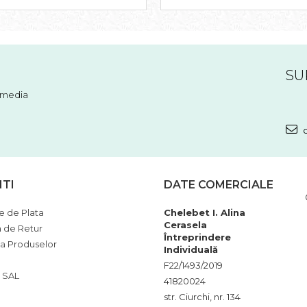
SU
l media
c
NTI
DATE COMERCIALE
 de Plata
Chelebet I. Alina
Cerasela
a de Retur
Întreprindere
ia Produselor
Individuală
F22/1493/2019
 SAL
41820024
str. Ciurchi, nr. 134