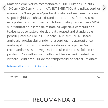
Material: lemn Varsta recomandata: 18 luni+ Dimensiuni cutie:
19,6 cm x 20,5 cm x 1.4 cm. *AVERTISMENT! Contraindicat copiilor
mai mici de 3 ani. Jucaria/produsul poate contine piese mici care
se pot inghiti sau inhala existand pericolul de sufocare sau nu
este potrivita copiilor mai mici de luni. Toate jucariile marca VIGA
sunt fabricate din lemn de calitate cu vopsele si cerneluri non-
toxice, supuse testelor de siguranta respectand standardele
pentru jucarii ale Uniunii Europene EN71 si ASTM. Nu lasati
ambalajul produsului la indemana copiilor. Indepartati orice
ambalaj al produsului inainte de a da jucaria copilului. Va
recomandam sa supravegheati copilul in timp ce se foloseste
produsul. Pastrati instructiunile si etichetele pentru referinte
viitoare. Feriti produsul de foc, temperaturi ridicate si umiditate.
Informatii conformitate produs
Review-uri
(0)
RECOMANDARI