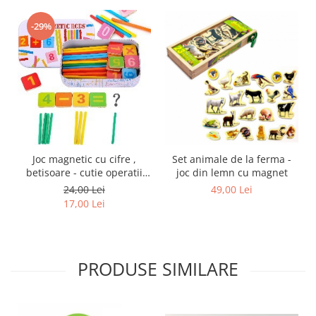
-29%
Set animale de la ferma -
Joc magnetic cu cifre ,
joc din lemn cu magnet
betisoare - cutie operatii
matematice
49,00 Lei
24,00 Lei
17,00 Lei
PRODUSE SIMILARE