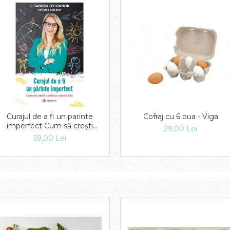
Curajul de a fi un parinte
Cofraj cu 6 oua - Viga
imperfect Cum să crești
29,00 Lei
odată cu copilul tău Sandra
59,00 Lei
O'Connor