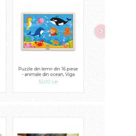
Puzzle din lemn din 16 piese
Set mozaic Tang
- animale din ocean, Viga
lemn cu modele
32,00 Lei
119,00 Lei