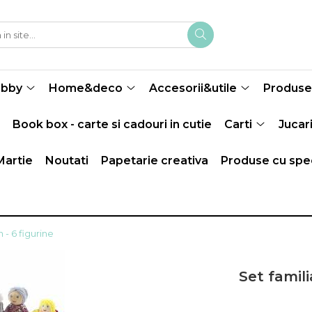
obby
Home&deco
Accesorii&utile
Produse 
Book box - carte si cadouri in cutie
Carti
Jucari
Martie
Noutati
Papetarie creativa
Produse cu spec
 - 6 figurine
Set famili