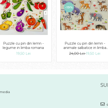
-19%
Puzzle cu pin din lemn -
Puzzle cu pin din lemn -
legume in limba romana
animale salbatice in limba
romana
19,50 Lei
24,00 Lei
19,50 Lei
SU
l media
c