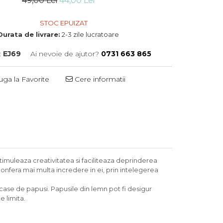
49,00 Lei
44,00 Lei
STOC EPUIZAT
Durata de livrare:
2-3 zile lucratoare
:
EJ69
Ai nevoie de ajutor?
0731 663 865
ga la Favorite
Cere informatii
 stimuleaza creativitatea si faciliteaza deprinderea
e confera mai multa incredere in ei, prin intelegerea
case de papusi. Papusile din lemn pot fi desigur
e limita.