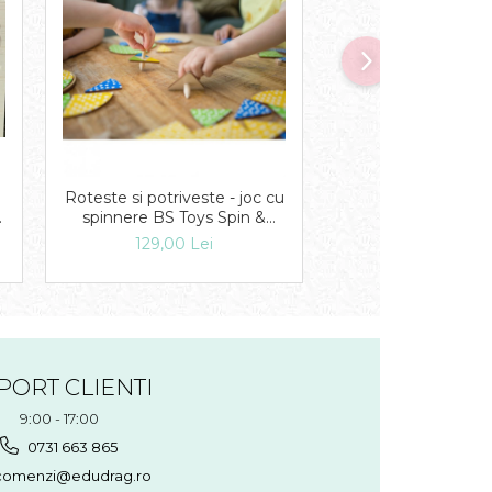
Roteste si potriveste - joc cu
Puzzle in cutie 
spinnere BS Toys Spin &
Printese
Match
129,00 Lei
19,00 Lei
PORT CLIENTI
9:00 - 17:00
0731 663 865
omenzi@edudrag.ro