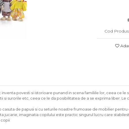
Cod Produs
Adau
 inventa povesti si istorioare punand in scena familiile lor, ceea ce le
atii si surorile etc, ceea ce le da posibilitatea de a se exprima liber. L
-o casuta de papusi si cu seturile noastre frumoase de mobilier pentru 
 jucarie, imaginatia copilului este practic singurul lucru care stabilest
 copii