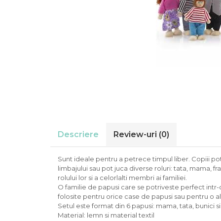
Jocuri de exterior, de aventura
Carti si materiale in stil
Papetarie si scrapbooking
Montessori
Jocuri de rol
Servetele si hartie de orez
Varsta
Jocuri de societate / board
Tavite si alte obiecte utile
games
0-2 ani
Toate
Jocuri si jucarii varsta 6 ani+
10 ani+
14 ani+
Jucarii de logica si cu notiuni de
2-5 ani
matematica
5-7 ani
Masini si alte jocuri, jucarii si
7-10 ani
crafturi cu roti
Produse sub 100 lei
Descriere
Review-uri
(0)
Produse sub 30 lei
Produse sub 50 lei
Sunt ideale pentru a petrece timpul liber. Copiii pot
Seturi
limbajului sau pot juca diverse roluri: tata, mama, fr
rolului lor si a celorlalti membri ai familiei.
Toate
O familie de papusi care se potriveste perfect intr
folosite pentru orice case de papusi sau pentru o alta
Setul este format din 6 papusi: mama, tata, bunici si
Material: lemn si material textil