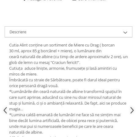
Descriere
Cutia Alint conține un sortiment de Miere cu Drag ( borcan
30 ml, aprox 85 g borcănel + miere), o lumânare din
ceară naturală de albine (cu timp de ardere aproximativ 2 ore), un
glob de lemn cu mesaj "Craciun fericit!".
Cutiuța aduce liniște, armonie, frumusețe și lasă amintiri cu
miros de miere.
Îmbrăcată cu straie de Sărbătoare, poate fi darul ideal pentru
orice persoană dragă vouă.
*Lumânările din ceară naturală de albine transformă spațiul în
care sunt aprinse, aducând cu sine nu doar mirosul natural de
stup și lumină, ci şi o ambianță relaxantă. De fapt, aici se produce
magia…
*Lumina caldă emanată de lumânări ne face să ne simțim mai
bine decât lumina artificială, de obicei prea rece şi puternică,
unde mai pui si numeroasele beneficii pe care le are ceara
naturală de albine.