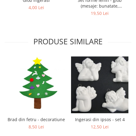
Glob ingerasi
Set forme lemn - glob
(mesaje: bunatate,
4,00 Lei
speranta, dragoste, fericire)
19,50 Lei
PRODUSE SIMILARE
Brad din fetru - decoratiune
Ingerasi din ipsos - set 4
8,50 Lei
12,50 Lei