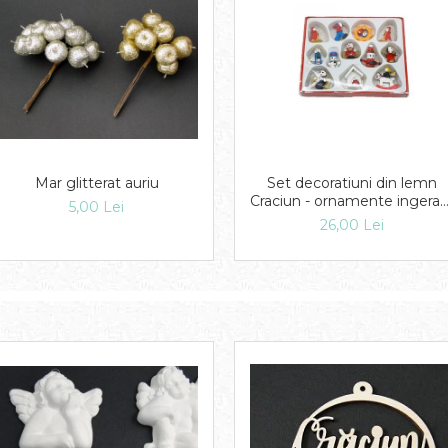
Mar glitterat auriu
Set decoratiuni din lemn
Craciun - ornamente ingerasi
5,00 Lei
om de zapada, calut
26,00 Lei
balansoar