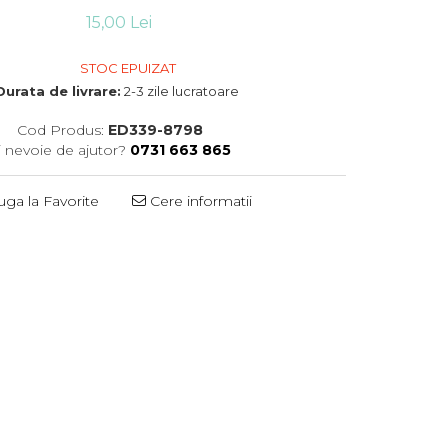
15,00 Lei
STOC EPUIZAT
Durata de livrare:
2-3 zile lucratoare
Cod Produs:
ED339-8798
i nevoie de ajutor?
0731 663 865
ga la Favorite
Cere informatii