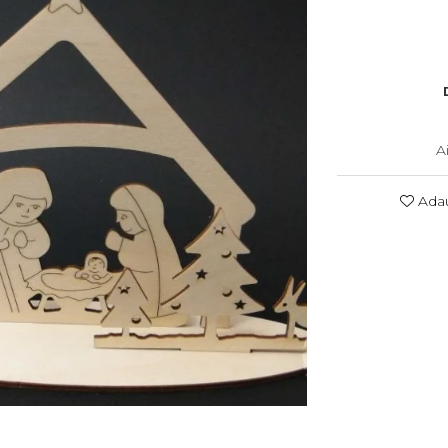
A
Adau