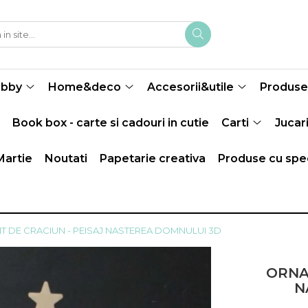
obby
Home&deco
Accesorii&utile
Produse 
Book box - carte si cadouri in cutie
Carti
Jucari
Martie
Noutati
Papetarie creativa
Produse cu spec
 DE CRACIUN - PEISAJ NASTEREA DOMNULUI 3D
ORNA
N