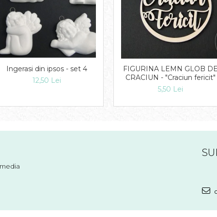
FIGURINA LEMN GLOB D
Ingerasi din ipsos - set 4
CRACIUN - "Craciun fericit"
12,50 Lei
5,50 Lei
SU
l media
c