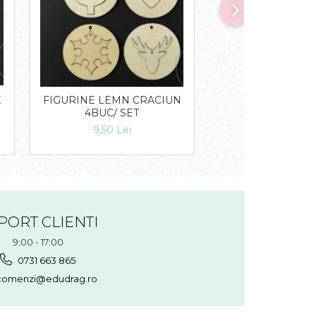
E
FIGURINE LEMN CRACIUN
Coronita din stel
4BUC/ SET
12,00 Lei
9,50 Lei
PORT CLIENTI
9:00 - 17:00
0731 663 865
omenzi@edudrag.ro