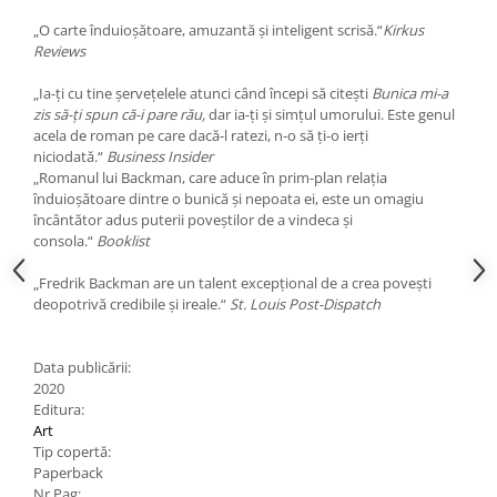
„O carte înduioșătoare, amuzantă și inteligent scrisă.“
Kirkus
Reviews
„Ia-ți cu tine șervețelele atunci când începi să citești
Bunica mi-a
zis să-ți spun că-i pare rău,
dar ia-ți și simțul umorului. Este genul
acela de roman pe care dacă-l ratezi, n-o să ți-o ierți
niciodată.“
Business Insider
„Romanul lui Backman, care aduce în prim-plan relația
înduioșătoare dintre o bunică și nepoata ei, este un omagiu
încântător adus puterii poveștilor de a vindeca și
consola.“
Booklist
„Fredrik Backman are un talent excepțional de a crea povești
deopotrivă credibile și ireale.“
St. Louis Post-Dispatch
Data publicării:
2020
Editura:
Art
Tip copertă:
Paperback
Nr Pag: