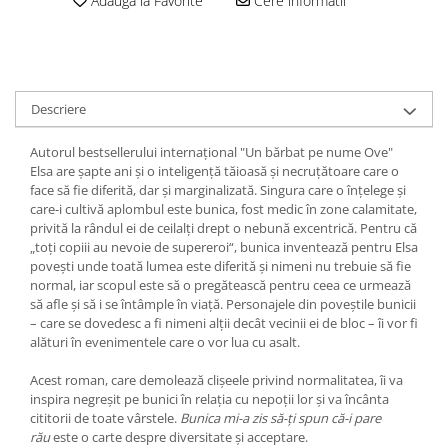
Adauga la Favorite
Cere informatii
Descriere
Autorul bestsellerului internațional "Un bărbat pe nume Ove"
Elsa are șapte ani și o inteligență tăioasă și necruțătoare care o
face să fie diferită, dar și marginalizată. Singura care o înțelege și
care-i cultivă aplombul este bunica, fost medic în zone calamitate,
privită la rândul ei de ceilalți drept o nebună excentrică. Pentru că
„toți copiii au nevoie de supereroi“, bunica inventează pentru Elsa
povești unde toată lumea este diferită și nimeni nu trebuie să fie
normal, iar scopul este să o pregătească pentru ceea ce urmează
să afle și să i se întâmple în viață. Personajele din poveștile bunicii
– care se dovedesc a fi nimeni alții decât vecinii ei de bloc – îi vor fi
alături în evenimentele care o vor lua cu asalt.
Acest roman, care demolează clișeele privind normalitatea, îi va
inspira negreșit pe bunici în relația cu nepoții lor și va încânta
cititorii de toate vârstele.
Bunica mi-a zis să-ți spun că-i pare
rău
este o carte despre diversitate și acceptare.