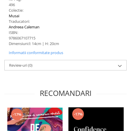
496
Colectie:
Musai
Traducatori:
Andreea Caleman
ISBN:
9786067107715
Dimensiuni:l: 14cm | H: 20cm
Informatii conformitate produs
Review-uri
(0)
RECOMANDARI
-17%
-17%