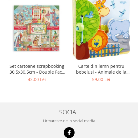
Set cartoane scrapbooking
Carte din lemn pentru
30,5х30,5cm - Double Face
bebelusi - Animale de la
Christmas Patchwork
zoo, Haba
43,00 Lei
59,00 Lei
SOCIAL
Urmareste-ne in social media