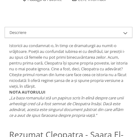
Descriere
Istoricii au condamnat-o, în timp ce dramaturgii au numit-o
vrăjitoare. Poeții au confundat iubirea ei cu desfrâul, iar preoții i-
au spus că femeile nu pot primi binecuvântarea zeilor. Acum,
pentru prima oară, Cleopatra își spune propria poveste, iar istoria
nu o mai poate ignora. Cine a fost, deci, Cleopatra cu adevărat?
Citește primul roman din lume care face ceea ce istoria nu a făcut
niciodată: îi oferă reginei șansa de a-și spune propria versiune a
vieții, în sfârșit.
NOTA AUTORULUI
„La baza romanului stă un papirus scris în elină despre care unii
arheologi cred că a fost semnat de Cleopatra însăși. Dacă este
adevărat, acesta este singurul document păstrat din care aflăm
ce a avut de spus faraoana despre propria viață.”
Rezumat Cleopatra - Saara El-