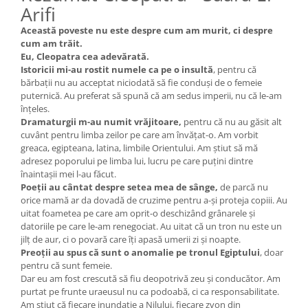
Arifi
Această poveste nu este despre cum am murit, ci despre
cum am trăit.
Eu, Cleopatra cea adevărată.
Istoricii mi-au rostit numele ca pe o insultă
, pentru că
bărbații nu au acceptat niciodată să fie conduși de o femeie
puternică. Au preferat să spună că am sedus imperii, nu că le-am
înțeles.
Dramaturgii m-au numit vrăjitoare,
pentru că nu au găsit alt
cuvânt pentru limba zeilor pe care am învățat-o. Am vorbit
greaca, egipteana, latina, limbile Orientului. Am știut să mă
adresez poporului pe limba lui, lucru pe care puțini dintre
înaintașii mei l-au făcut.
Poeții au cântat despre setea mea de sânge,
de parcă nu
orice mamă ar da dovadă de cruzime pentru a-și proteja copiii. Au
uitat foametea pe care am oprit-o deschizând grânarele și
datoriile pe care le-am renegociat. Au uitat că un tron nu este un
jilț de aur, ci o povară care îți apasă umerii zi și noapte.
Preoții au spus că sunt o anomalie pe tronul Egiptului
, doar
pentru că sunt femeie.
Dar eu am fost crescută să fiu deopotrivă zeu și conducător. Am
purtat pe frunte uraeusul nu ca podoabă, ci ca responsabilitate.
Am știut că fiecare inundație a Nilului, fiecare zvon din