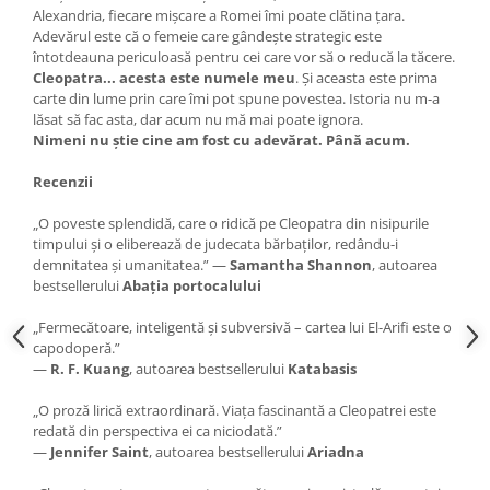
Alexandria, fiecare mișcare a Romei îmi poate clătina țara.
Adevărul este că o femeie care gândește strategic este
întotdeauna periculoasă pentru cei care vor să o reducă la tăcere.
Cleopatra... acesta este numele meu
. Și aceasta este prima
carte din lume prin care îmi pot spune povestea. Istoria nu m-a
lăsat să fac asta, dar acum nu mă mai poate ignora.
Nimeni nu știe cine am fost cu adevărat. Până acum.
Recenzii
„O poveste splendidă, care o ridică pe Cleopatra din nisipurile
timpului și o eliberează de judecata bărbaților, redându-i
demnitatea și umanitatea.” —
Samantha Shannon
, autoarea
bestsellerului
Abaţia portocalului
„Fermecătoare, inteligentă și subversivă – cartea lui El-Arifi este o
capodoperă.”
—
R. F. Kuang
, autoarea bestsellerului
Katabasis
„O proză lirică extraordinară. Viața fascinantă a Cleopatrei este
redată din perspectiva ei ca niciodată.”
—
Jennifer Saint
, autoarea bestsellerului
Ariadna