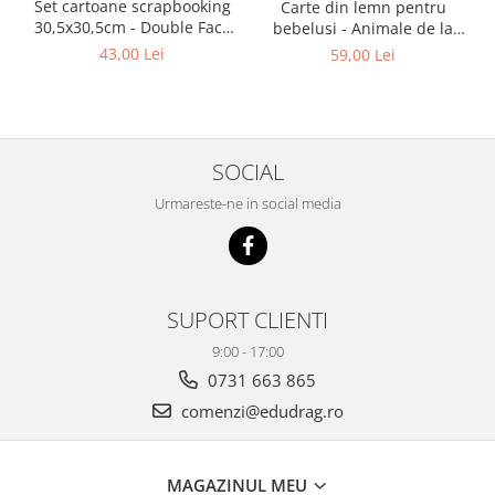
Set cartoane scrapbooking
Carte din lemn pentru
30,5х30,5cm - Double Face
bebelusi - Animale de la
Christmas Patchwork
zoo, Haba
43,00 Lei
59,00 Lei
SOCIAL
Urmareste-ne in social media
SUPORT CLIENTI
9:00 - 17:00
0731 663 865
comenzi@edudrag.ro
MAGAZINUL MEU