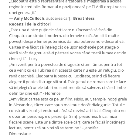
„Cleopatra este o reprezentare arzătoare și magistrală a acestei
regine incredibile. Romanul o poziționează pe El-Arifi drept vocea
unei generații.”
—
Amy McCulloch
, autoarea cărții
Breathless
Recenzii de la cititori
„Este una dintre puținele cărți care nu încearcă să facă din
Cleopatra un simbol modern, ci o femeie reală. Am citit multe
povești despre femei puternice, dar aici puterea nu e decorativă.
Cartea m-a făcut să înțeleg cât de ușor etichetele pot șterge o
viață și cât de greu e să-ți păstrezi vocea când toată lumea decide
cine ești.” - Lucy
„Am venit pentru povestea de dragoste și am rămas pentru tot
ce a venit cu ea. Iubirea din această carte nu este un refugiu, ci o
rană deschisă. Cleopatra iubește cu luciditate, știind că fiecare
alegere îi poate distruge viitorul. Este genul de roman care te face
să înțelegi că unele iubiri nu sunt menite să salveze, ci să schimbe
definitiv cine ești.” - Florence
„Am văzut cartea asta ca pe un film. Nisip, aur, temple, nopți grele
în Alexandria, tăceri care spun mai mult decât dialogurile. Totul e
construit vizual și tensionat, fără să devină artificial. Cleopatra nu
e doar un personaj, e o prezență. Simți presiunea, frica, miza
fiecărei scene. Este una dintre acele cărți care te fac să încetinești
lectura, pentru că nu vrei să se termine.” - Jennifer
Dimensiune