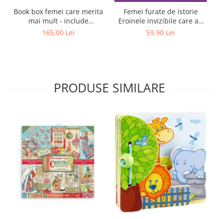
Book box femei care merita
Femei furate de istorie
mai mult - include
Eroinele invizibile care au
Cartolinele Abundentei
schimbat lumea de Leonie
165,00 Lei
59,90 Lei
Schöler
PRODUSE SIMILARE