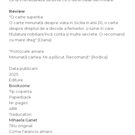
Review
"O carte superba
O carte minunată despre viata in Sicilia in anii 20, o carte
despre dreptul de a decide a femeilor, o lume in care
titulatura nobiliara încă conta si multe secrete. O recomand
cu mare drag" (Diana)
"Portocale amare
Minunată cartea. Mi-a plăcut. Recomand." (Rodica)
Data publicarii:
2025
Editura:
Bookzone
Tip coperta:
Paperback
Nr. pagini:
488
Traducatori:
Mihaela Ganet
Titlu original:
Come l'arancio amaro