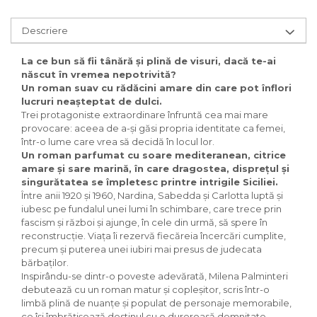
Descriere
La ce bun să fii tânără și plină de visuri, dacă te-ai
născut în vremea nepotrivită?
Un roman suav cu rădăcini amare din care pot înflori
lucruri neașteptat de dulci.
Trei protagoniste extraordinare înfruntă cea mai mare
provocare: aceea de a-și găsi propria identitate ca femei,
într-o lume care vrea să decidă în locul lor.
Un roman parfumat cu soare mediteranean, citrice
amare și sare marină, în care dragostea, disprețul și
singurătatea se împletesc printre intrigile Siciliei.
Între anii 1920 și 1960, Nardina, Sabedda și Carlotta luptă și
iubesc pe fundalul unei lumi în schimbare, care trece prin
fascism și război și ajunge, în cele din urmă, să spere în
reconstrucție. Viața îi rezervă fiecăreia încercări cumplite,
precum și puterea unei iubiri mai presus de judecata
bărbaților.
Inspirându-se dintr-o poveste adevărată, Milena Palminteri
debutează cu un roman matur și copleșitor, scris într-o
limbă plină de nuanțe și populat de personaje memorabile,
ce își îmbrățișează destinul cu o dureroasă demnitate.