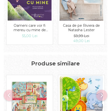
Oameni care vor fi
Casa de pe Riviera de
mereu cu mine de
Natasha Lester
Narine Abgarian
55,00 Lei
59,99 Lei
49,00 Lei
Produse similare