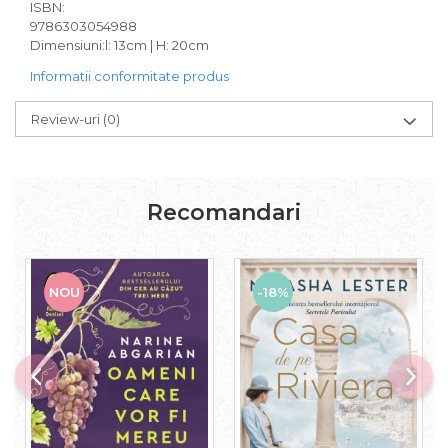
ISBN:
9786303054988
Dimensiuni:l: 13cm | H: 20cm
Informatii conformitate produs
Review-uri
(0)
Recomandari
-18%
NOU