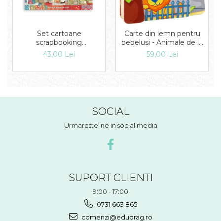
Set cartoane
Carte din lemn pentru
scrapbooking
bebelusi - Animale de la
30,5х30,5cm - Double
zoo, Haba
43,00 Lei
59,00 Lei
Face Christmas
Patchwork
SOCIAL
Urmareste-ne in social media
SUPORT CLIENTI
9:00 - 17:00
0731 663 865
comenzi@edudrag.ro