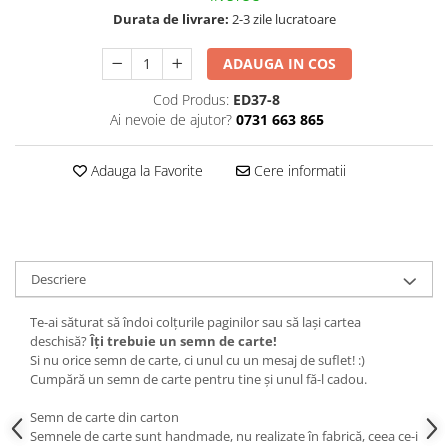
Durata de livrare:
2-3 zile lucratoare
ADAUGA IN COS
Cod Produs:
ED37-8
Ai nevoie de ajutor?
0731 663 865
Adauga la Favorite
Cere informatii
Descriere
Te-ai săturat să îndoi colțurile paginilor sau să lași cartea
deschisă?
Îți trebuie un semn de carte!
Si nu orice semn de carte, ci unul cu un mesaj de suflet! :)
Cumpără un semn de carte pentru tine și unul fă-l cadou.
Semn de carte din carton
Semnele de carte sunt handmade, nu realizate în fabrică, ceea ce-i